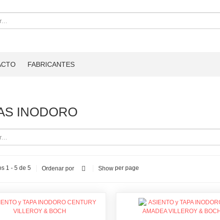
ACTO
FABRICANTES
AS INODORO
s 1 - 5 de 5
per page
Ordenar por
Show