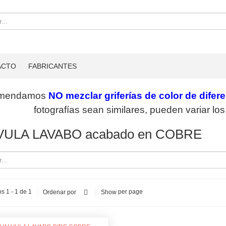
ACTO
FABRICANTES
mendamos
NO mezclar griferías de color de difer
fotografías sean similares, pueden variar l
VULA LAVABO acabado en COBRE
s 1 - 1 de 1
per page
Ordenar por
Show