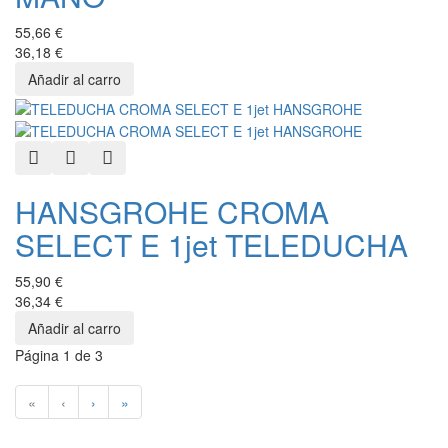
55,66 €
36,18 €
Quick View
Add to Wishlist
Add to Compare
HANSGROHE CROMA
SELECT E 1jet TELEDUCHA
55,90 €
36,34 €
Página 1 de 3
«
‹
›
»