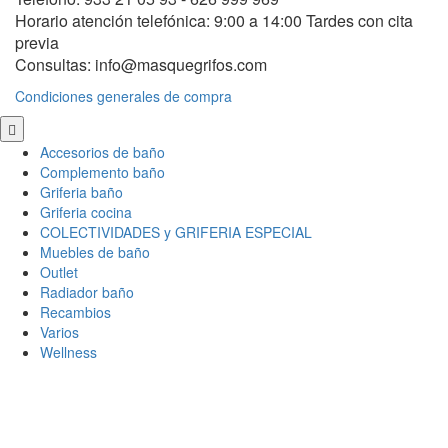
Horario atención telefónica: 9:00 a 14:00 Tardes con cita
previa
Consultas: info@masquegrifos.com
Condiciones generales de compra
Scroll
to
Accesorios de baño
Top
Complemento baño
Griferia baño
Griferia cocina
COLECTIVIDADES y GRIFERIA ESPECIAL
Muebles de baño
Outlet
Radiador baño
Recambios
Varios
Wellness
Ce
×
Conectar