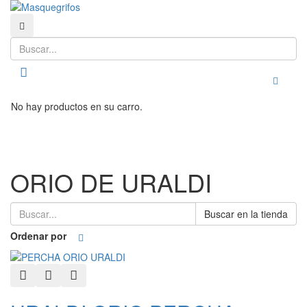
Buscar
Buscar
Toggle
No hay productos en su carro.
ORIO DE URALDI
Buscar en la tienda
Ordenar por
Quick View
Add to Wishlist
Add to Compare