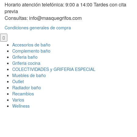
Horario atención telefónica: 9:00 a 14:00 Tardes con cita
previa
Consultas: info@masquegrifos.com
Condiciones generales de compra
Scroll
to
Accesorios de baño
Top
Complemento baño
Griferia baño
Griferia cocina
COLECTIVIDADES y GRIFERIA ESPECIAL
Muebles de baño
Outlet
Radiador baño
Recambios
Varios
Wellness
Ce
×
Conectar