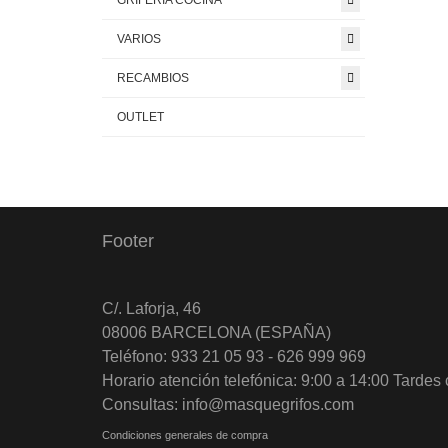
GRIFERIA COCINA
VARIOS
RECAMBIOS
OUTLET
Footer
C/. Laforja, 46
08006 BARCELONA (ESPAÑA)
Teléfono: 933 21 05 93 - 626 999 969
Horario atención telefónica: 9:00 a 14:00 Tardes 
Consultas: info@masquegrifos.com
Condiciones generales de compra